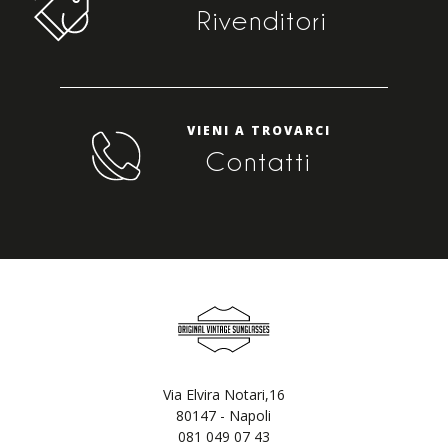
Rivenditori
VIENI A TROVARCI
Contatti
Via Elvira Notari,16
80147 - Napoli
081 049 07 43