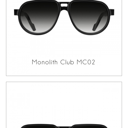
valorizza in modo particolare le colorazioni
trasparenti come Rose, Navy Blue e Porpora,
rendendole ancora più affascinanti e ricercate.
Monolith Club MC02