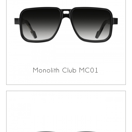
equilibrio dona agli occhiali una leggerezza visiva
sorprendente, senza rinunciare a comfort e
funzionalità nell’uso quotidiano. I lineamenti netti e
definiti rafforzano ulteriormente l’identità monolitica
della collezione, rendendola immediatamente
riconoscibile. Il termine Club esprime l’anima della
collezione: pensata per un pubblico sofisticato ed
esigente, capace di distinguersi con naturalezza
Monolith Club MC01
anche in contesti più informali o sportivi. Uno stile
deciso ma mai eccessivo, che parla di personalità e
consapevolezza estetica. Anche le aste giocano un
ruolo centrale nel design. Lavorate con smussi che
seguono il profilo dell’anima logata, dalla forma
unica e asimmetrica, creano un pattern continuo in
dialogo con il logo rivettato. Un dettaglio che