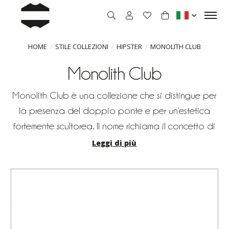
HOME
STILE COLLEZIONI
HIPSTER
MONOLITH CLUB
Monolith Club
Monolith Club è una collezione che si distingue per
la presenza del doppio ponte e per un’estetica
fortemente scultorea. Il nome richiama il concetto di
monolite: i frontali sono lavorati come masse
Leggi di più
compatte, da cui prendono forma volumi e
geometrie scolpite, capaci di esaltare ogni linea
con precisione e carattere. Il design nasce da un
raffinato gioco di contrasti, in cui superfici piene si
alternano a spessori estremamente sottili. Questo