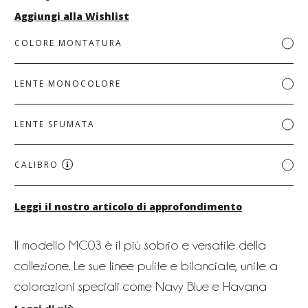
Aggiungi alla Wishlist
COLORE MONTATURA
LENTE MONOCOLORE
LENTE SFUMATA
CALIBRO
Leggi il nostro articolo di approfondimento
Il modello MC03 è il più sobrio e versatile della
collezione. Le sue linee pulite e bilanciate, unite a
colorazioni speciali come Navy Blue e Havana
Sand, lo rendono ideale per chi desidera un look