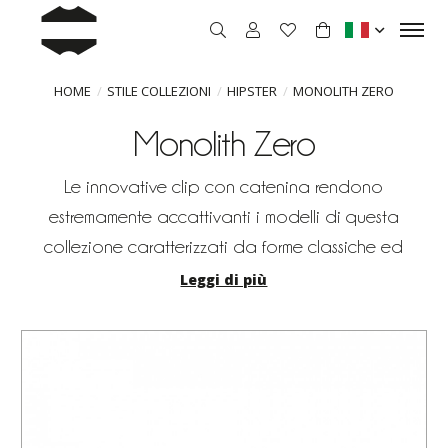
HOME
STILE COLLEZIONI
HIPSTER
MONOLITH ZERO
Monolith Zero
Le innovative clip con catenina rendono
estremamente accattivanti i modelli di questa
collezione caratterizzati da forme classiche ed
iconiche. I dettagli sono attentamente curati come è
Leggi di più
evidente dalle cerniere rivettate e dalle anime con
logo inciso.