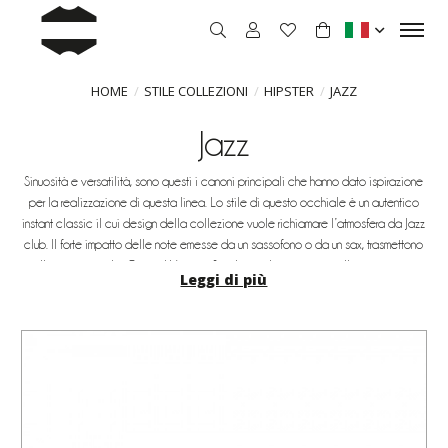
HOME
STILE COLLEZIONI
HIPSTER
JAZZ
Jazz
Sinuosità e versatilità, sono questi i canoni principali che hanno dato ispirazione
per la realizzazione di questa linea. Lo stile di questo occhiale è un autentico
instant classic il cui design della collezione vuole richiamare l’atmosfera da Jazz
club. Il forte impatto delle note emesse da un sassofono o da un sax, trasmettono
quella sicurezza che Original Vintage Sunglasses ha tramutato nelle sue montature
Leggi di più
, attraverso forme ampie con lineamenti decisi.