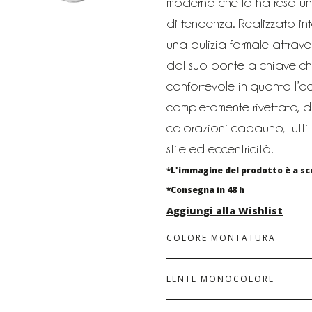
moderna che lo ha reso un 
di tendenza. Realizzato in
una pulizia formale attraver
dal suo ponte a chiave c
confortevole in quanto l’o
completamente rivettato, di
colorazioni cadauno, tutti 
stile ed eccentricità.
*L'immagine del prodotto è a sc
*Consegna in 48 h
Aggiungi alla Wishlist
COLORE MONTATURA
LENTE MONOCOLORE