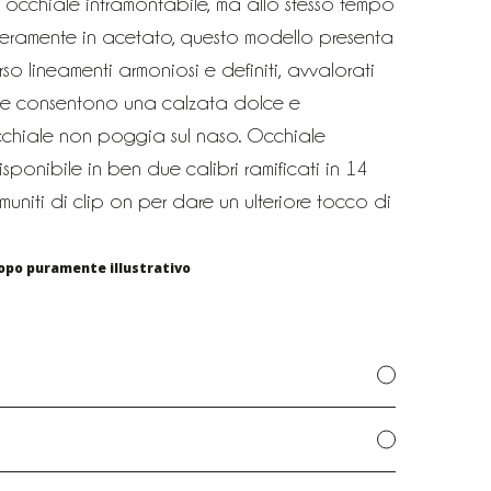
occhiale intramontabile, ma allo stesso tempo
teramente in acetato, questo modello presenta
so lineamenti armoniosi e definiti, avvalorati
he consentono una calzata dolce e
cchiale non poggia sul naso. Occhiale
sponibile in ben due calibri ramificati in 14
muniti di clip on per dare un ulteriore tocco di
opo puramente illustrativo