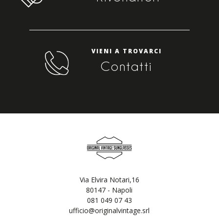
VIENI A TROVARCI
Contatti
Via Elvira Notari,16
80147 - Napoli
081 049 07 43
ufficio@originalvintage.srl