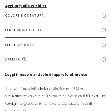
Aggiungi alla Wishlist
COLORE MONTATURA
LENTE MONOCOLORE
LENTE SFUMATA
CALIBRO
Leggi il nostro articolo di approfondimento
Tra tutti i modelli della collezione LB03 è
sicuramente quello più carico di personalità, con un
design a goccia enfatizzato da accattivanti
colorazioni cristallo